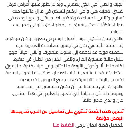
أنجبَتْ والدتي أخي الذي يصغرني، وبدأت تظهر عليها أعراض مرض
نفسي. ذهبَتْ هي وأخي الرضيع لتسكن في منزل عائلتها حيث
تستريح وتتلقى المساعدة وتخضع للعلاج. بقي والدي لوحده في
منزلنا، وتكفَّلت جدتي بتربيتي في منزلها، حتى بلوغي عمر ست
سنوات.
والدي فنان تشكيلي درس أصول الرسم في معهد، وكان موهوب
جداً. عمله الأساسي كان في تيسير المعاملات العقارية. لديه
شخصية قوية قد تدفعه إلى سلوك متعجرف وأناني أحياناً. فهو
سليل عائلة ميسورة الحال، وتلقّى الكثير من الدلال في صغره.
لكنه منحنا أنا وأخوتي الأربعة ما نحتاج، وفي مرات كثيرة، ما يفوق
استطاعته. قد لا يشتري لنا ثياب العيد إن ضاقت به الأحوال المادية،
لكنه في الوقت ذاته سيخضعنا لجميع الدروس الخصوصية
والدورات التي تساعدنا في أن نكون متفوقين في المدرسة،
وسيقدم لنا كل حاجياتنا التي تتعلق بالتعليم.. في هذا المنحى،
كان والدي حاضراً دائماً.
تحذير: هذه القصة تحتوي على تفاصيل عن الحرب قد يجدها
البعض مؤلمة
لتحميل قصة ايمان يرجى
الضغط هنا