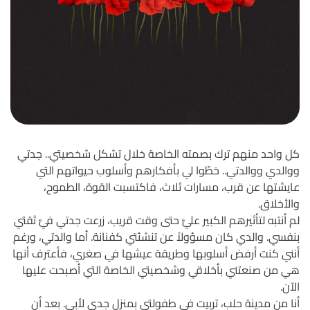
كل واحد منهم ترك بصمته الخاصة خلال تشكل شخصيتي.. جدتي
ووالدي ووالدتي.. خطّوا لي بأفكارهم وأسلوب حيواتهم التي
عايشتها عن قرب، مسارات ثلاث، فاكتسبت القوة، الطموح،
والأخلاق.
لم أنتبه لتأثيرهم الكبير عليَّ حتى وقت قريب، زرعت جدتي فيَّ ثقتي
بنفسي. والدي كان مسؤولاً عن تنشئتي كفنانة. أما والدتي، ورغم
أنني كنت أرفض أسلوبها وطريقة عيشها في صغري، فأعترف أنها
هي من صنعتني بأخلاقي وشخصيتي الخاصة التي أصبحت عليها
الآن.
أنا من مدينة حلب، تربيت في طفولتي بمنزل جدي لأبي. بعد أن