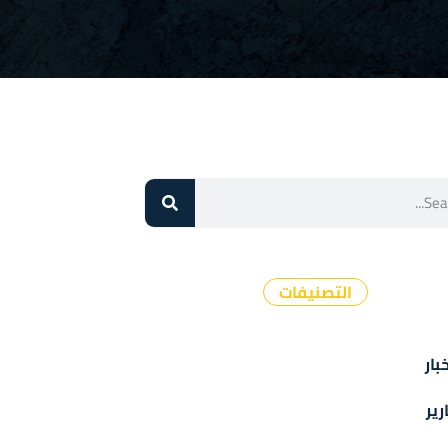
التصنيفات
بار
رير