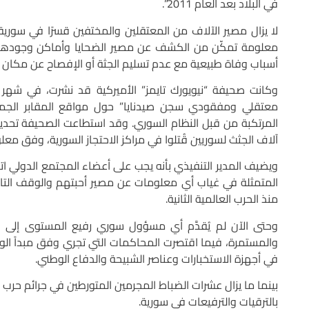
في البلاد بعد العام 2011”.
لا يزال مصير الآلاف من المعتقلين والمختفين قسرًا في سورية
معلومة تمكّن من الكشف عن مصير الضحايا وأماكن وجودهم،
أسباب وفاة طبيعية مع عدم تسليم الجثة أو الإفصاح عن مكان د
معتقلي ومفقودي سجن صيدنايا” حول مواقع المقابر الجماعي
المرتكبة من قبل النظام السوري. وقد استطاعت الصحيفة تحدي
آلاف الجثث لسوريين قُتلوا في مراكز الاحتجاز السورية، وفق معل
ويضيف المدير التنفيذي بأنه يجب على أعضاء المجتمع الدولي ات
المتمثلة في غياب أي معلومات عن مصير أحبتهم والوقف التام
منذ الحرب العالمية الثانية.
وحتى الآن لم يُقدَّم أي مسؤول سوري رفيع المستوى إلى الع
والمستمرة، فيما اقتصرت المحاكمات التي تجري وفق مبداً الول
في أجهزة الاستخبارات وعناصر الشبيحة والدفاع الوطني.
بينما ما يزال عشرات الضباط المجرمين المتورطين في جرائم حرب
بالترقيات والترفيعات في سورية.