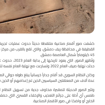
كشفت صور أقمار صناعية ملتقطة حديثاً حدوث عمليات تجريف
القطيفة في محافظة ريف دمشق، والتي تقع بالقرب من مركز قيا
45 كيلومتراً شمال العاصمة دمشق.
وتُظهر الصور، ال
حدثت نهاية صيف العام 2022 وتسارعت مع نهاية العام نفسه لتتوقف نهائياً في شهر كانون الثاني 2023.
عدة آلاف من المعتقلين السياسيين الذين تم إعدامهم أو الذين ق
وتثير الصور الحديثة للمقبرة مخاوف جدية من تسهيل النظام ال
طمس أي أدلة على جرائم التعذيب والإخفاء القسري التي حصلت خ
الخارج أو واضحًا في صور الأقمار الصناعية.