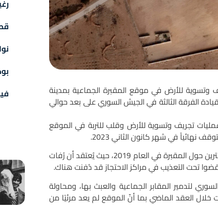
رغي
قص
نوا
بو
 وتسوية للأرض في موقع المقبرة الجماعية بمدينة
فيد
دة الفرقة الثالثة في الجيش السوري على بعد حوالي
تي يعود تاريخها إلى بداية العام 2023، حدوث عمليات تجريف وتسوية للأرض وقلب للتربة في الموقع
وكان النظام السوري قد أقام جداراً خرسانياً يبلغ طوله حوالي المترين حول المقبرة في العام 2019، حيث يُعتقد أن رُفات
ضوا تحت التعذيب في مراكز الاحتجاز قد دُفنت هناك.
سوري لتدمير المقابر الجماعية والعبث بها، ومحاولة
لال العقد الماضي بما أنّ الموقع لم يعد مرئيًا من