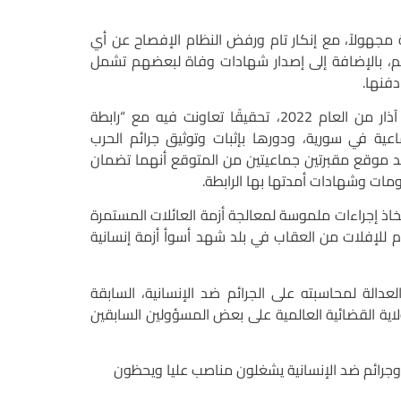
 مجهولاً، مع إنكار تام ورفض النظام الإفصاح عن أي
 بالإضافة إلى إصدار شهادات وفاة لبعضهم تشمل
فنها.
وكانت صحيفة “نيويورك تايمز” الأميركية قد نشرت، في شهر آذار من العام 2022، تحقيقًا تعاونت فيه مع “رابطة
ة في سورية، ودورها بإثبات وتوثيق جرائم الحرب
د موقع مقبرتين جماعيتين من المتوقع أنهما تضمان
ومات وشهادات أمدتها بها الرابطة.
خاذ إجراءات ملموسة لمعالجة أزمة العائلات المستمرة
 للإفلات من العقاب في بلد شهد أسوأ أزمة إنسانية
دالة لمحاسبته على الجرائم ضد الإنسانية، السابقة
اية القضائية العالمية على بعض المسؤولين السابقين
 وجرائم ضد الإنسانية يشغلون مناصب عليا ويحظون