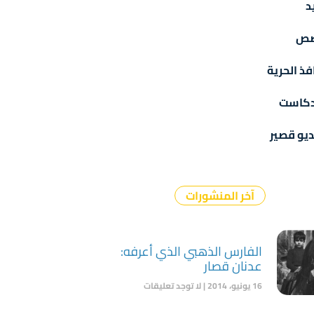
د
ص
فذ الحرية
دكاست
يو قصير
آخر المنشورات
الفارس الذهبي الذي أعرفه:
عدنان قصار
16 يونيو، 2014
لا توجد تعليقات