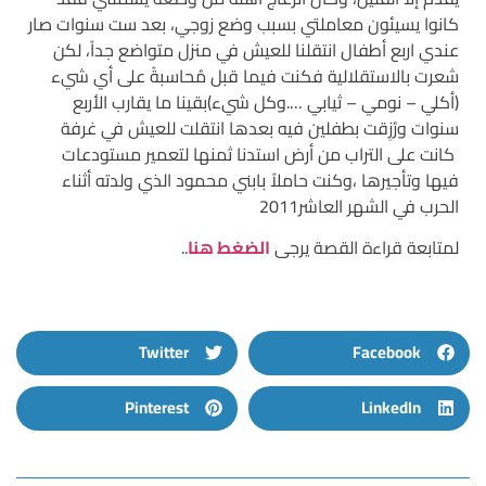
كانوا يسيئون معاملتي بسبب وضع زوجي، بعد ست سنوات صار
عندي اربع أطفال انتقلنا للعيش في منزل متواضع جداً، لكن
شعرت بالاستقلالية فكنت فيما قبل مُحاسبةً على أي شيء
(أكلي – نومي – ثيابي ….وكل شيء)بقينا ما يقارب الأربع
سنوات ورُزِقت بطفلين فيه بعدها انتقلت للعيش في غرفة
كانت على التراب من أرض استدنا ثمنها لتعمير مستودعات
فيها وتأجيرها ،وكنت حاملاً بابني محمود الذي ولدته أثناء
الحرب في الشهر العاشر2011
لمتابعة قراءة القصة يرجى
الضغط هنا
..
Twitter
Facebook
Pinterest
LinkedIn