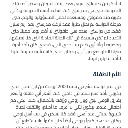
لا أذكر من طفولتي سوى بعض بنات الجيران وبعض أصدقاء
المدرسة، حتى في مدرستي كنت اساعد آنسة المدرسة وكأني
كبيرة منذ طفولتي ومستعدة لحمل المسؤولية والهم، حتى
مرحلة الدراسة لم تطل كثيراً فقد تركت مدرستي بعد أربع سنين
فقط من دراستي، هذه هي طفولتي لا أذكر يوماً جميلاً حتى
الأعياد لم تكن سعيدة في تلك الحالة المادية التي كنا نعيشها،
وخصوصاً وأنا أرى ظلم بيت جدي لأبي، فجدي كان يأخذ أجرة
منزلنا المتواضع من أبي، ودكان جدي كانت شبة محرمة علينا
لنأخذ ما يلزم لبيتنا.
الأم الطفلة
في عمر الرابعة عشر في سنة 2000 تزوجت من ابن عمي الذي
يكبرني بأحد عشر سنة، في داخلي كنت أشعر أني طفلة وأشعر
بفارق الوعي بيني وبين زوجي ورُزِقت بالأطفال، كنت أبكي مع
أطفالي عندما يبكون لأني لا أعرف ما أصنع، وانتقلت لحياة
شبيهة بحياتي عند أهلي فقد كنا نسكن في بيت أهل زوجي
وكان عددهم كبيراً وزوجي أيضاً كان فقيراً ولا يستطيع أن
يقدم إلا القليل، وكان انزعاج أهله من وضعه يشملني فقد