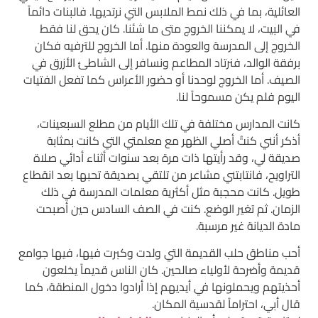
العائلية، بما في ذلك نمط الملابس التي نرتديها. فالبنات دائماً
في البيت، لا يمكننا الخروج متى ما شئنا. كان يحق لنا فقط
الخروج إلى المدرسة والعودة منها. أما الخروج للترفيه فكان
برفقة الوالد، فنرتاد المطاعم ونسافر إلى الشاطئ الأزرق في
الصيف. أما الخروج لوحدنا أو حضور الأعراس كما تفعل الفتيات
اليوم فلم يكن مسموحاً لنا.
كانت المدارس مختلفة في تلك الأيام من مطلع السبعينات،
أذكر أنني كنتُ أصلي الظهر مع معلمتي التي كانت بمثابة
صديقة لي، وقد رأيتها ذات مرة بعد سنوات أثناء أدائي صلاة
التراويح، فانتابتني مشاعر من تلتقي بصديقة تحبها بعد انقطاع
طويل. كانت محجبة مثل أكثرية معلمات المدرسة في ذلك
الزمان. ثم تغير الوضع. كنت في الصف السادس حين أصبحت
مادة الديانة غير مرسبة.
أحب مناطق حلب القديمة التي ولدت وكبرت فيها، فيها جوامع
قديمة وأضرحة لأولياء صالحين. كان الناس قديماً يخلعون
أحذيتهم ويحملونها في أيديهم إذا أرادوا دخول المنطقة، كما
قال أبي، احتراماً لقدسية المكان.