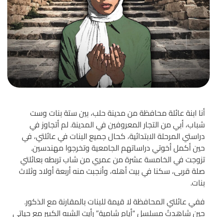
أنا ابنة عائلة محافظة من مدينة حلب، بين ستة بنات وست
شباب، أبي من التجار المعروفين في المدينة. لم أتجاوز في
دراستي المرحلة الابتدائية، كحال جميع البنات في عائلتي، في
حين أكمل أخوتي دراساتهم الجامعية وتخرجوا مهندسين.
تزوجت في الخامسة عشرة من عمري من شاب تربطه بعائلتي
صلة قربى، سكنا في بيت أهله، وأنجبت منه أربعة أولاد وثلاث
بنات.
ففي عائلتي المحافظة لا قيمة للبنات بالمقارنة مع الذكور.
حين شاهدتُ مسلسل “أيام شامية” رأيت الشبه الكبير مع حياتي