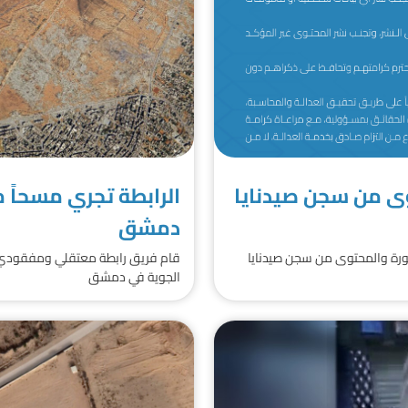
وى من سجن صيدنايا
الرابطة تجري مسحاً م
دمشق
ورة والمحتوى من سجن صيدنايا
قام فريق رابطة معتقلي ومفقودي س
الجوية في دمشق