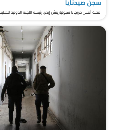
سجن صيدنايا
التقت أمس ميرجانا سبولياريتش إيغر، رئيسة اللجنة الدولية للصليب