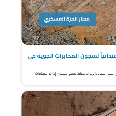
يدانياً لسجون المخابرات الجوية في
جن صيدنايا بإجراء عملية مسح لسجون إدارة المخابرات