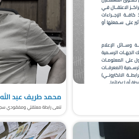
محمد طريف عبد الله
تنعى رابطة معتقلي ومفقودي سجن صي