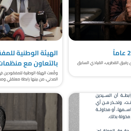
الهيئة الوطنية للمف
بالتعاون مع منظمات 
، يوم الاثنين، حكماً بالسجن 26 عاماً بحق رفيق القطريب، القيادي السابق
وقّعت الهيئة الوطنية للمفقودين 
المدني، من بينها رابطة معتقلي ومف