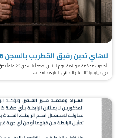
لاهاي تدين رفيق القطريب بالسجن 26 عاماً
أصدرت محكمة هولندية
في ميليشيا “الدفاع الوطني” التابعة للنظام...