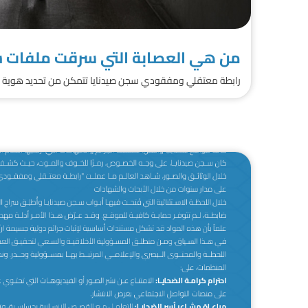
من هي العصابة التي سرقت ملفات س
رابطة معتقلي ومفقودي سجن صيدنايا تتمكن من تحديد هوية اثن