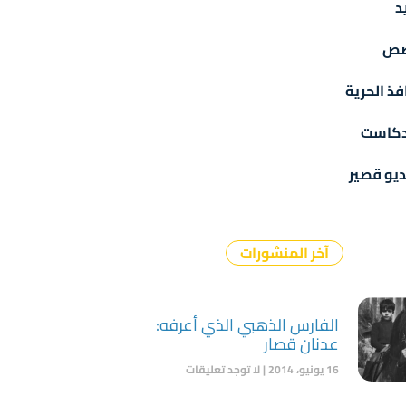
د
ص
فذ الحرية
دكاست
يو قصير
آخر المنشورات
الفارس الذهبي الذي أعرفه:
عدنان قصار
16 يونيو، 2014
لا توجد تعليقات