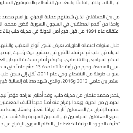
في البلاد، ولاقى تفاعلًا واسعًا من النشطاء والحقوقيين المحليين
من بين المعتقلين الذين شملتهم عملية الإفراج، برز اسم محمد عث
اعتقاله عام 1991 من قبل فرع أمن الدولة في مدينة حلب بناءً على تقرير كيدي كاذب.
خلال سنوات اعتقاله الطويلة، تعرض لشتى أنواع التعذيب والانته
الدولة في حلب ثم تم نقله للأفرع في دمشق حيث وُجهت إليه ت
الحكم السياسي والاقتصادي، وحُوكم أمام محكمة الميدان العسك
سنوات طويلة من الانقطاع. وفي 
استمر بين عامي 2012 و2016، والذي شهد معاناة إنسانية كبيرة للسجناء نتيجة نقص الغذاء والدواء.
ينحدر محمد عثمان من مدينة حلب، وقد أُطلق سراحه مؤخراً ليجد
الحرمان من الحرية. ويعد الإفراج عنه أملاً جديداً لآلاف المعتقلين 
عملية الإفراج عن المعتقلين أثارت ارتياحًا شعبيًا واسعًا، وس
جميع المعتقلين السياسيين في السجون السورية والكشف عن م
تكثيف الجهود الدولية للضغط على النظام السوري للإفراج عن ج