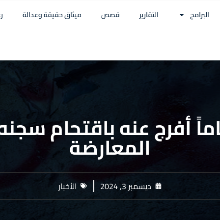
البرامج
التقارير
قصص
ميثاق حقيقة وعدالة
ر
 33 عاماً أفرج عنه باقتحام سج
المعارضة
ديسمبر 3, 2024
الأخبار