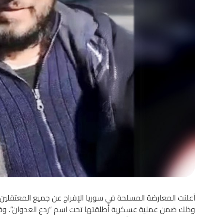
أعلنت المعارضة المسلحة في سوريا الإفراج عن جميع المعتقلين 
وذلك ضمن عملية عسكرية أطلقتها تحت اسم “ردع العدوان”. وقد شك