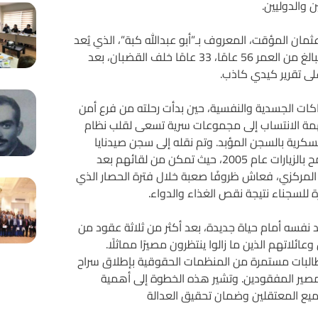
 والدوليين.
مان المؤقت، المعروف بـ”أبو عبدالله كبة”، الذي يُعد
واحدًا من أقدم المعتقلين في السجون السورية. قضى محمد، البالغ من العمر 56 عامًا، 33 عامًا خلف القضبان، بعد
اكات الجسدية والنفسية، حين بدأت رحلته من فرع أمن
همة الانتساب إلى مجموعات سرية تسعى لقلب نظام
رية بالسجن المؤبد. وتم نقله إلى سجن صيدنايا
سيئ السمعة، وحرم من رؤية عائلته لمدة 13 عشر عاماً حتى سمح بالزيارات عام 2005، حيث تمكن من لقائهم بعد
عام 2011، نُقل إلى سجن حلب المركزي، فعاش ظروفًا صعبة خلال فترة الحصار الذي
 نفسه أمام حياة جديدة، بعد أكثر من ثلاثة عقود من
وعائلاتهم الذين ما زالوا ينتظرون مصيرًا مماثلًا.
ط مطالبات مستمرة من المنظمات الحقوقية بإطلاق سراح
صير المفقودين. وتشير هذه الخطوة إلى أهمية
ميع المعتقلين وضمان تحقيق العدالة