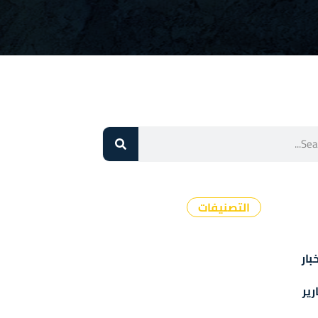
التصنيفات
بار
رير