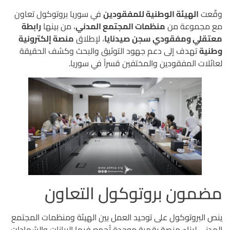
وقّعت
الهيئة الوطنية للمفقودين
في سوريا بروتوكول تعاون
مع مجموعة من
منظمات المجتمع المدني
، من بينها
رابطة
معتقلي ومفقودي سجن صيدنايا
، لإطلاق
منصة إلكترونية
وطنية
تهدف إلى دعم جهود التوثيق والبحث وكشف الحقيقة
لعائلات المفقودين والمختفين قسراً في سوريا.
مضمون بروتوكول التعاون
ينص البروتوكول على توحيد العمل بين الهيئة ومنظمات المجتمع
المدني لبناء منصة رقمية موحدة تُجمع فيها البيانات والشهادات