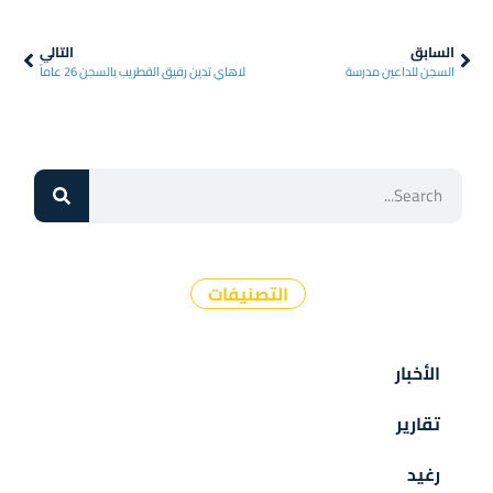
السابق
التالي
السجن للداعين مدرسة
لاهاي تدين رفيق القطريب بالسجن 26 عاماً
التصنيفات
الأخبار
تقارير
رغيد